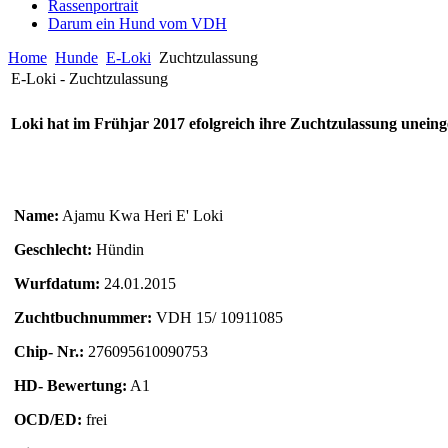
Rassenportrait
Darum ein Hund vom VDH
Home
Hunde
E-Loki
Zuchtzulassung
E-Loki - Zuchtzulassung
Loki hat im Frühjar 2017 efolgreich ihre Zuchtzulassung unein
Name:
Ajamu Kwa Heri E' Loki
Geschlecht:
Hündin
Wurfdatum:
24.01.2015
Zuchtbuchnummer:
VDH 15/ 10911085
Chip- Nr.:
276095610090753
HD- Bewertung:
A1
OCD/ED:
frei