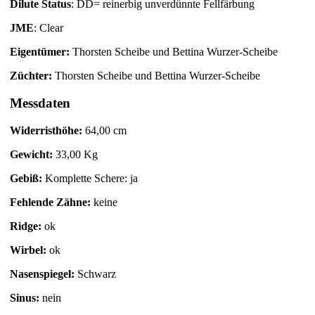
Dilute Status
: DD= reinerbig unverdünnte Fellfärbung
JME
: Clear
Eigentümer:
Thorsten Scheibe und Bettina Wurzer-Scheibe
Züchter:
Thorsten Scheibe und Bettina Wurzer-Scheibe
Messdaten
Widerristhöhe:
64,00 cm
Gewicht:
33,00 Kg
Gebiß:
Komplette Schere: ja
Fehlende Zähne:
keine
Ridge:
ok
Wirbel:
ok
Nasenspiegel:
Schwarz
Sinus:
nein