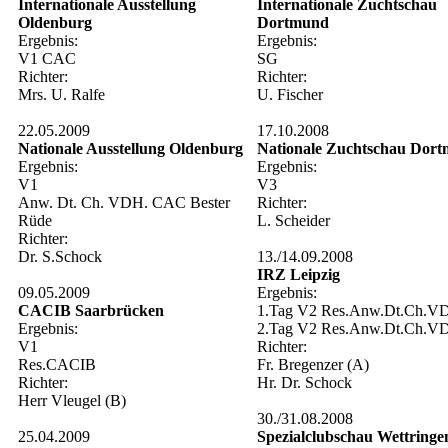
Internationale Ausstellung
Internationale Zuchtschau
Oldenburg
Dortmund
Ergebnis:
Ergebnis:
V1 CAC
SG
Richter:
Richter:
Mrs. U. Ralfe
U. Fischer
22.05.2009
17.10.2008
Nationale Ausstellung Oldenburg
Nationale Zuchtschau Dor
Ergebnis:
Ergebnis:
V1
V3
Anw. Dt. Ch. VDH. CAC Bester
Richter:
Rüde
L. Scheider
Richter:
Dr. S.Schock
13./14.09.2008
IRZ Leipzig
09.05.2009
Ergebnis:
CACIB Saarbrücken
1.Tag V2 Res.Anw.Dt.Ch.V
Ergebnis:
2.Tag V2 Res.Anw.Dt.Ch.V
V1
Richter:
Res.CACIB
Fr. Bregenzer (A)
Richter:
Hr. Dr. Schock
Herr Vleugel (B)
30./31.08.2008
25.04.2009
Spezialclubschau Wettringe