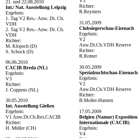
V3
21. und 22.08.2010
Richter:
Int./ Nat. Ausstellung Leipzig
R.Reyniers
Ergebnis:
1. Tag V2 Res.- Anw. Dt. Ch.
31.05.2009
VDH
Clubsiegerschau-Eisenach
2. Tag V2 Res.- Anw. Dt. Ch.
Ergebnis:
VDH
V2
Richter:
Anw.Dt.Ch.VDH Reserve
M. Klopsch (D)
Richter:
S. Schock (D)
R.Rotner
06.06.2010
30.05.2009
CACIB Breda (NL)
Spezialzuchtschau-Eisenach
Ergebnis:
Ergebnis:
V3
V2
Richter:
Anw.Dt.Ch.VDH Reserve
J. Coppens (NL)
Richter:
30.05.2010
B.Moller-Hansen
Int. Ausstellung Gießen
Ergebnis:
17.05.2009
V1 Anw.Dt.Ch.Res.CACIB
Belgien (Namur) Exposition
Richter:
Internationale (CACIB)
H. Müller (CH)
Ergebnis:
V4