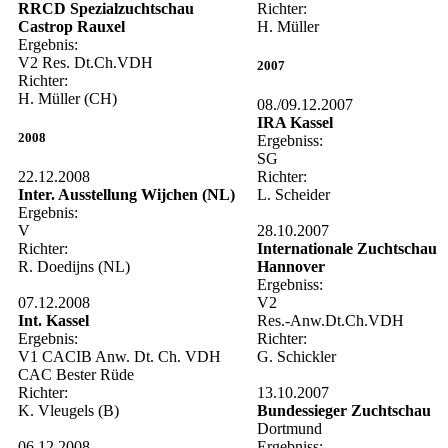
RRCD Spezialzuchtschau
Richter:
Castrop Rauxel
H. Müller
Ergebnis:
V2 Res. Dt.Ch.VDH
2007
Richter:
H. Müller (CH)
08./09.12.2007
IRA Kassel
2008
Ergebniss:
SG
22.12.2008
Richter:
Inter. Ausstellung Wijchen (NL)
L. Scheider
Ergebnis:
V
28.10.2007
Richter:
Internationale Zuchtschau
R. Doedijns (NL)
Hannover
Ergebniss:
07.12.2008
V2
Int. Kassel
Res.-Anw.Dt.Ch.VDH
Ergebnis:
Richter:
V1 CACIB Anw. Dt. Ch. VDH
G. Schickler
CAC Bester Rüde
Richter:
13.10.2007
K. Vleugels (B)
Bundessieger Zuchtschau
Dortmund
06.12.2008
Ergebniss: