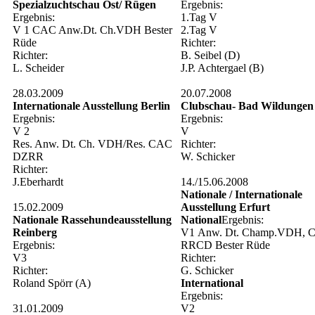
Spezialzuchtschau Ost/ Rügen
Ergebnis:
Ergebnis:
1.Tag V
V 1 CAC Anw.Dt. Ch.VDH Bester
2.Tag V
Rüde
Richter:
Richter:
B. Seibel (D)
L. Scheider
J.P. Achtergael (B)
28.03.2009
20.07.2008
Internationale Ausstellung Berlin
Clubschau- Bad Wildungen
Ergebnis:
Ergebnis:
V 2
V
Res. Anw. Dt. Ch. VDH/Res. CAC
Richter:
DZRR
W. Schicker
Richter:
J.Eberhardt
14./15.06.2008
Nationale / Internationale
15.02.2009
Ausstellung Erfurt
Nationale Rassehundeausstellung
National
Ergebnis:
Reinberg
V1 Anw. Dt. Champ.VDH, 
Ergebnis:
RRCD Bester Rüde
V3
Richter:
Richter:
G. Schicker
Roland Spörr (A)
International
Ergebnis:
31.01.2009
V2