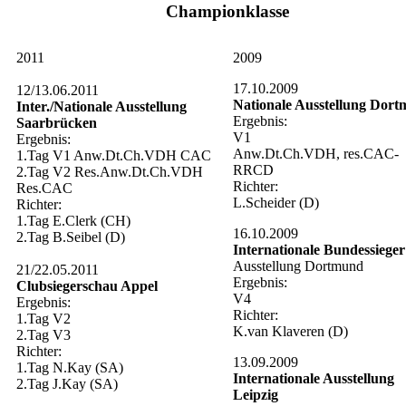
Championklasse
2011
2009
17.10.2009
12/13.06.2011
Nationale Ausstellung Dor
Inter./Nationale Ausstellung
Ergebnis:
Saarbrücken
V1
Ergebnis:
Anw.Dt.Ch.VDH, res.CAC-
1.Tag V1 Anw.Dt.Ch.VDH CAC
RRCD
2.Tag V2 Res.Anw.Dt.Ch.VDH
Richter:
Res.CAC
L.Scheider (D)
Richter:
1.Tag E.Clerk (CH)
16.10.2009
2.Tag B.Seibel (D)
Internationale Bundessieger
Ausstellung Dortmund
21/22.05.2011
Ergebnis:
Clubsiegerschau Appel
V4
Ergebnis:
Richter:
1.Tag V2
K.van Klaveren (D)
2.Tag V3
Richter:
13.09.2009
1.Tag N.Kay (SA)
Internationale Ausstellung
2.Tag J.Kay (SA)
Leipzig