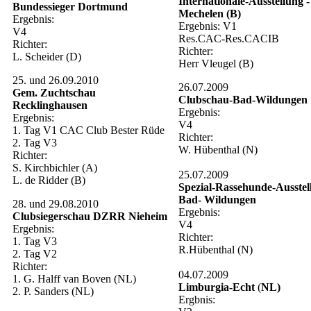
Internationale-Ausstellung -
Bundessieger Dortmund
Mechelen (B)
Ergebnis:
Ergebnis: V1
V4
Res.CAC-Res.CACIB
Richter:
Richter:
L. Scheider (D)
Herr Vleugel (B)
25. und 26.09.2010
26.07.2009
Gem. Zuchtschau
Clubschau-Bad-Wildungen
Recklinghausen
Ergebnis:
Ergebnis:
V4
1. Tag V1 CAC Club Bester Rüde
Richter:
2. Tag V3
W. Hübenthal (N)
Richter:
S. Kirchbichler (A)
25.07.2009
L. de Ridder (B)
Spezial-Rassehunde-Ausstel
Bad- Wildungen
28. und 29.08.2010
Ergebnis:
Clubsiegerschau DZRR Nieheim
V4
Ergebnis:
Richter:
1. Tag V3
R.Hübenthal (N)
2. Tag V2
Richter:
04.07.2009
1. G. Halff van Boven (NL)
Limburgia-Echt
(
NL)
2. P. Sanders (NL)
Ergbnis: